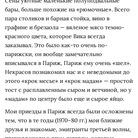
Сены уютные маленькие полуподвальные
бары, больше похожие на «рюмочные». Всего
пара столиков и барная стойка, вино в
графине и брезаола — вяленое мясо темно-
красного цвета, которое Вика всегда
заказывал. Это было как-то очень по-
парижски, он вообще замечательно
вписывался в Париж, Париж ему очень «шел».
Некрасов познакомил нас и с неведомыми до
этого «крок месье» и «крок мадам» — простой
тост с расплавленным сыром и ветчиной, но у
«мадам» по центру было еще и сырое яйцо.
Мои приезды в Париж всегда были осложнены
тем, что в те годы (1970–80 гг.) мои близкие
друзья и знакомые, эмигранты третьей волны,