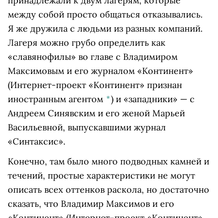
принадлежали к двум лагерям, которые
между собой просто общаться отказывались.
Я же дружила с людьми из разных компаний.
Лагеря можно грубо определить как
«славянофилы» во главе с Владимиром
Максимовым и его журналом
«Континент»
(Интернет-проект «Континент» признан
иностранным агентом
*
)
и «западники» — с
Андреем Синявским и его женой Марьей
Васильевной, выпускавшими журнал
«Синтаксис».
Конечно, там было много подводных камней и
течений, простые характеристики не могут
описать всех оттенков раскола, но достаточно
сказать, что Владимир Максимов и его
«Континент»
(Интернет-проект «Континент»