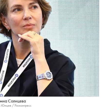
рина Солнцева
 Юнцев / Росконгресс