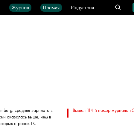
ы
Журнал
Премия
Индустрия
део
Город
IT-продукты
omberg: средняя зарплата в
Вышел 114-й номер журнала «
сии оказалась выше, чем в
оторых странах ЕС