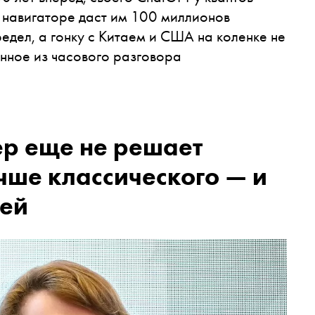
в навигаторе даст им 100 миллионов
редел, а гонку с Китаем и США на коленке не
нное из часового разговора
р еще не решает
чше классического — и
тей