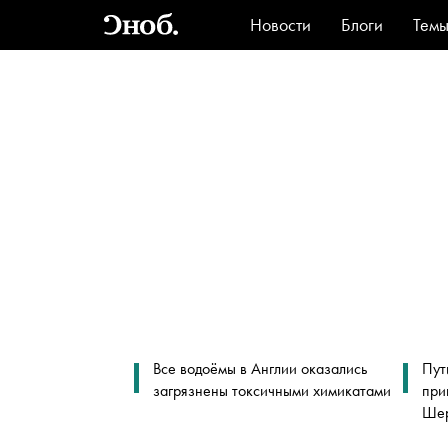
Новости
Блоги
Тем
Стиль
Ви
Все водоёмы в Англии оказались
Пут
загрязнены токсичными химикатами
при
Шер