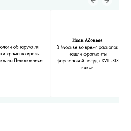
Иван Адоньев
ологи обнаружили
В Москве во время раскопок
тки храма во время
нашли фрагменты
пок на Пелопоннесе
фарфоровой посуды XVIII-XIX
веков