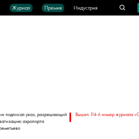
ы
Журнал
Премия
Индустрия
део
Город
IT-продукты
ин подписал указ, разрешающий
Вышел 114-й номер журнала «
ватизацию аэропорта
еметьево