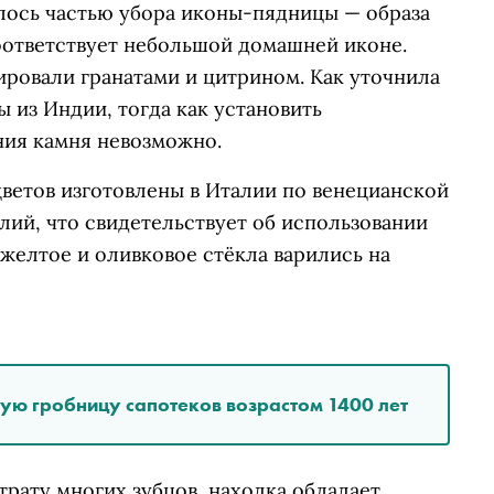
лось частью убора иконы-пядницы — образа
оответствует небольшой домашней иконе.
ировали гранатами и цитрином. Как уточнила
 из Индии, тогда как установить
ния камня невозможно.
цветов изготовлены в Италии по венецианской
лий, что свидетельствует об использовании
 желтое и оливковое стёкла варились на
ую гробницу сапотеков возрастом 1400 лет
рату многих зубцов, находка обладает