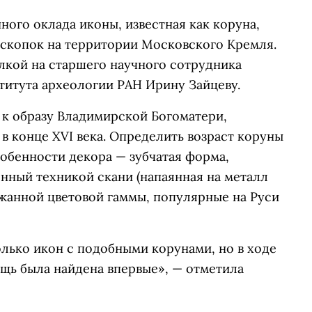
ного оклада иконы, известная как коруна,
аскопок на территории Московского Кремля.
лкой на старшего научного сотрудника
титута археологии РАН Ирину Зайцеву.
 к образу Владимирской Богоматери,
 конце XVI века. Определить возраст коруны
обенности декора — зубчатая форма,
енный техникой скани (напаянная на металл
ржанной цветовой гаммы, популярные на Руси
лько икон с подобными корунами, но в ходе
ещь была найдена впервые», — отметила