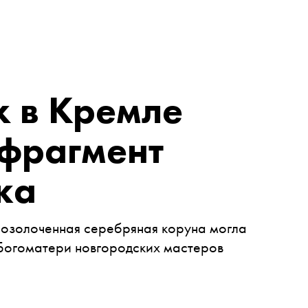
х в Кремле
фрагмент
ка
озолоченная серебряная коруна могла
Богоматери новгородских мастеров