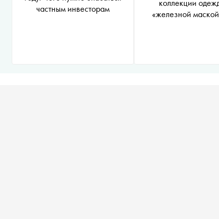
коллекции одеж
частным инвесторам
«железной маской»
называлось рассле
«Проекта» о ее м