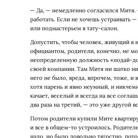
— Да, — немедленно согласился Митя. 
работать. Если не хочешь устраивать 
или подмастерьем в тату-салон.
Допустить, чтобы человек, живущий в 
официантом, родители, конечно, не м
неопределенную должность «подай-до
своей компании. Там Митя ни шатко ни
него не было, вреда, впрочем, тоже, и 
хотя парень и явно неумный, и никчем
качает, веселый и всегда на все соглаш
два раза на третий, — это уже другой в
Потом родители купили Мите квартиру
и все в общем-то устроилось. Родител
надо, но было довольно тягостно, пот