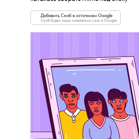
Добавить Сноб в источники Google
Сноб будет чаще появляться у вас в Google.