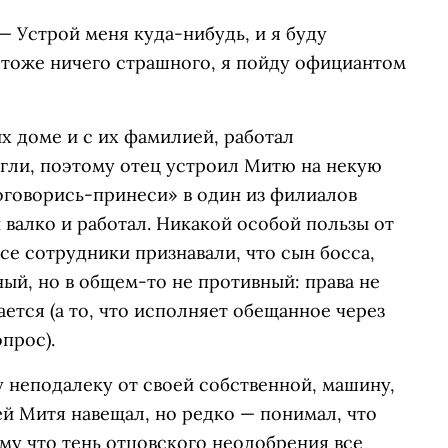
— Устрой меня куда-нибудь, и я буду
— тоже ничего страшного, я пойду официантом
их доме и с их фамилией, работал
огли, поэтому отец устроил Митю на некую
говорись-принеси» в один из филиалов
 валко и работал. Никакой особой пользы от
все сотрудники признавали, что сын босса,
ный, но в общем-то не противный: права не
ается (а то, что исполняет обещанное через
опрос).
 неподалеку от своей собственной, машину,
ей Митя навещал, но редко — понимал, что
ому что тень отцовского неодобрения все