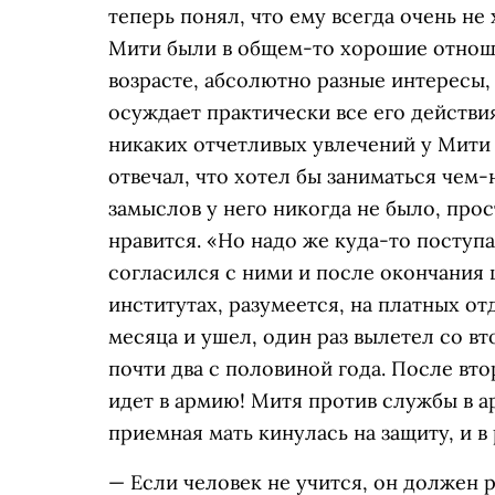
теперь понял, что ему всегда очень не
Мити были в общем-то хорошие отноше
возрасте, абсолютно разные интересы, 
осуждает практически все его действи
никаких отчетливых увлечений у Мити 
отвечал, что хотел бы заниматься чем
замыслов у него никогда не было, прос
нравится. «Но надо же куда-то поступа
согласился с ними и после окончания 
институтах, разумеется, на платных от
месяца и ушел, один раз вылетел со вт
почти два с половиной года. После втор
идет в армию! Митя против службы в а
приемная мать кинулась на защиту, и в
— Если человек не учится, он должен р