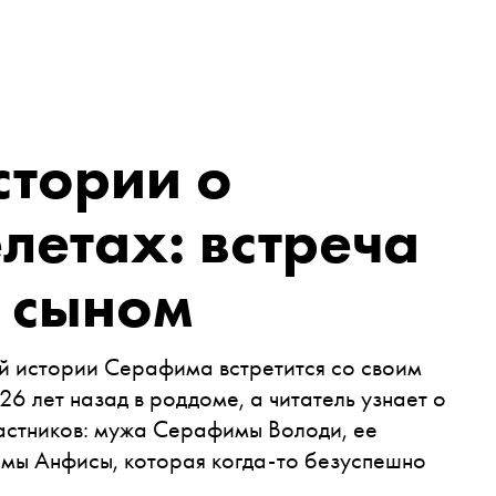
стории о
летах: встреча
 сыном
ей истории Серафима встретится со своим
6 лет назад в роддоме, а читатель узнает о
участников: мужа Серафимы Володи, ее
имы Анфисы, которая когда-то безуспешно