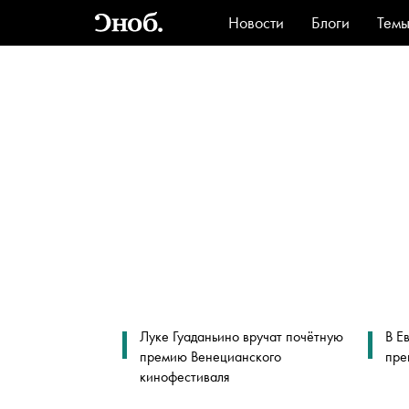
Новости
Блоги
Тем
Стиль
Ви
Луке Гуаданьино вручат почётную
В Е
премию Венецианского
пре
кинофестиваля