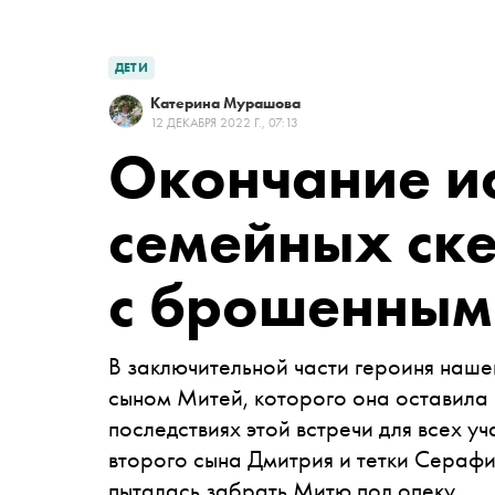
ДЕТИ
Катерина Мурашова
12 ДЕКАБРЯ 2022 Г., 07:13
Окончание и
семейных ске
с брошенным
В заключительной части героиня наш
сыном Митей, которого она оставила 2
последствиях этой встречи для всех 
второго сына Дмитрия и тетки Сераф
пыталась забрать Митю под опеку