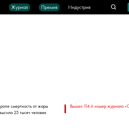
ы
Журнал
Премия
Индустрия
део
Город
IT-продукты
вропе смертность от жары
Вышел 114-й номер журнала «
высила 25 тысяч человек