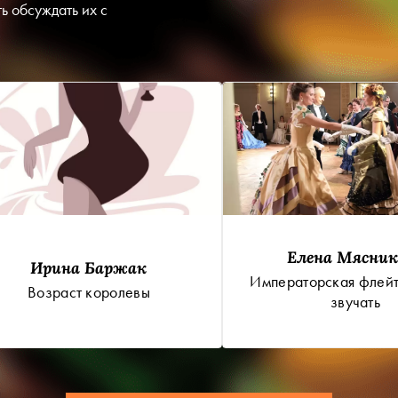
ь обсуждать их с
Елена Мясник
Ирина Баржак
Императорская флей
Возраст королевы
звучать