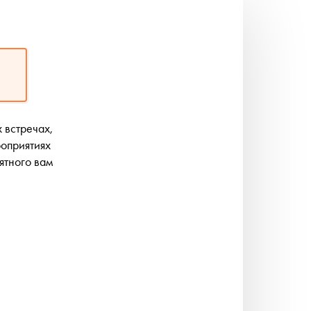
 встречах,
роприятиях
ятного вам