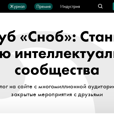
ы
Журнал
Премия
Индустрия
део
Город
IT-продукты
уб «Сноб»: Стан
ью интеллектуал
сообщества
лог на сайте с многомиллионной аудитори
закрытые мероприятия с друзьями