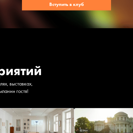
Вступить в клуб
риятий
ях, выставках,
мпании гостя!