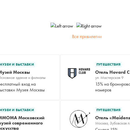
Все привилегии
МУЗЕИ И ВЫСТАВКИ
ПУТЕШЕСТВИЯ
Музей Москвы
Отель Hovard C
сновное здание и филиалы
ул. Мастерская 9
Бесплатный вход на
15% на брониров
выставки Музея Москвы
номеров
МУЗЕИ И ВЫСТАВКИ
ПУТЕШЕСТВИЯ
MMOMA Московский
Отель «Maiden
музей современного
Москва, Зубовская п
искусства
Скидка 15%,