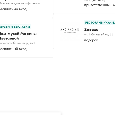
сновное здание и филиалы
приветственный 
Бесплатный вход
РЕСТОРАНЫ/КАФЕ
МУЗЕИ И ВЫСТАВКИ
Zazazu
Дом-музей Марины
ул. Рубинштейна, 23
Цветаевой
подарок
орисоглебский пер., 6с1
Бесплатный вход