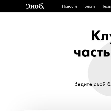
Новости
Блоги
Тем
Стиль
Ви
Кл
част
Ведите свой б