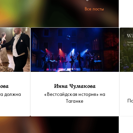
Все посты
ова
Инна Чумакова
та должна
«Вестсайдская история» на
По
Таганке