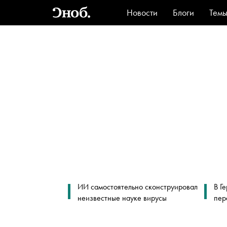
Новости
Блоги
Тем
Стиль
Ви
ИИ самостоятельно сконструировал
В Г
неизвестные науке вирусы
пер