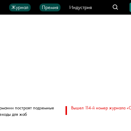
ы
Журнал
Премия
Индустрия
део
Город
IT-продукты
ермании построят подземные
Вышел 114-й номер журнала «
еходы для жаб