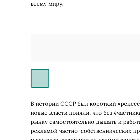
всему миру.
В истории СССР был короткий «ренесс
новые власти поняли, что без «частни
рынку самостоятельно дышать и работ
рекламой частно-собственнических пр
и частные лавочники со своими ворот