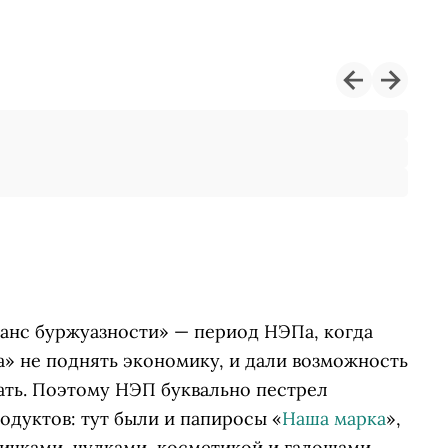
анс буржуазности» — период НЭПа, когда
ка» не поднять экономику, и дали возможность
ать. Поэтому НЭП буквально пестрел
одуктов: тут были и папиросы «
Наша марка
»,
ничками, чулками, косметикой и галошами.