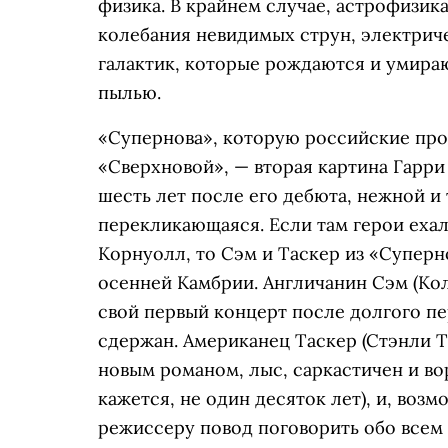
физика. В крайнем случае, астрофизика
колебания невидимых струн, электрич
галактик, которые рождаются и умираю
пылью.
«Супернова», которую российские про
«Сверхновой», — вторая картина Гарри
шесть лет после его дебюта, нежной и
перекликающаяся. Если там герои ехал
Корнуолл, то Сэм и Таскер из «Суперн
осенней Камбрии. Англичанин Сэм (Кол
свой первый концерт после долгого пе
сдержан. Американец Таскер (Стэнли Т
новым романом, лыс, саркастичен и вор
кажется, не один десяток лет), и, воз
режиссеру повод поговорить обо всем 