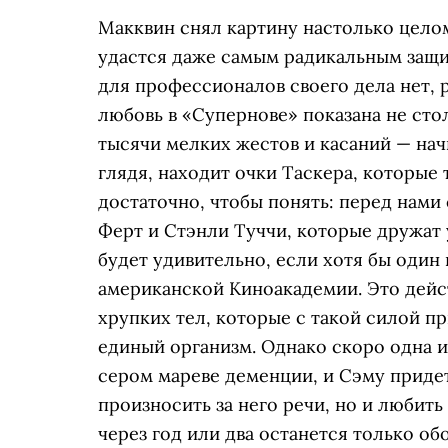
Макквин снял картину настолько цело
удастся даже самым радикальным защи
для профессионалов своего дела нет, 
любовь в «Супернове» показана не стол
тысячи мелких жестов и касаний — нач
глядя, находит очки Таскера, которые 
достаточно, чтобы понять: перед нами
Ферт и Стэнли Туччи, которые дружат у
будет удивительно, если хотя бы один 
американской Киноакадемии. Это дейст
хрупких тел, которые с такой силой пр
единый организм. Однако скоро одна из
сером мареве деменции, и Сэму придет
произносить за него речи, но и любить 
через год или два останется только об