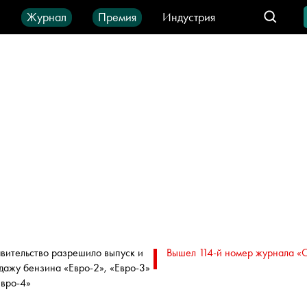
ы
Журнал
Премия
Индустрия
део
Город
IT-продукты
вительство разрешило выпуск и
Вышел 114-й номер журнала «
дажу бензина «Евро-2», «Евро-3»
Евро-4»