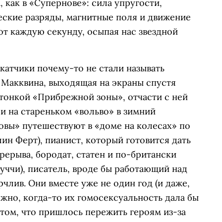
, как в «Супернове»: сила упругости,
еские разряды, магнитные поля и движение
т каждую секунду, осыпая нас звездной
катчики почему-то не стали называть
 Макквина, выходящая на экраны спустя
 тонкой «Прибрежной зоны», отчасти с ней
и на стареньком «вольво» в зимний
овы» путешествуют в «доме на колесах» по
ин Ферт), пианист, который готовится дать
рерыва, бородат, статен и по-британски
уччи), писатель, вроде бы работающий над
члив. Они вместе уже не один год (и даже,
можно, когда-то их гомосексуальность дала бы
том, что пришлось пережить героям из-за