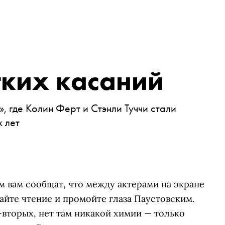
гких касаний
, где Колин Ферт и Стэнли Туччи стали
х лет
м вам сообщат, что между актерами на экране
йте чтение и промойте глаза Паустовским.
-вторых, нет там никакой химии — только