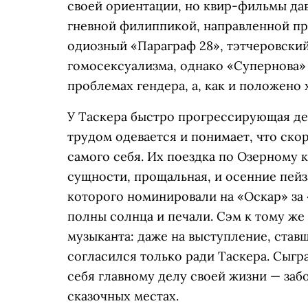
своей ориентации, но квир-фильмы дав
гневной филиппикой, направленной пр
одиозный «Параграф 28», тэтчеровский
гомосексуализма, однако «Супернова» 
проблемах гендера, а, как и положено
У Таскера быстро прогрессирующая дем
трудом одевается и понимает, что скор
самого себя. Их поездка по Озерному к
сущности, прощальная, и осенние пей
которого номинировали на «Оскар» за
полны солнца и печали. Сэм к тому же
музыканта: даже на выступление, став
согласился только ради Таскера. Сыгра
себя главному делу своей жизни — забо
сказочных местах.