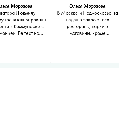
льга Морозова
Ольга Морозова
натора Людмилу
В Москве и Подмосковье на
у госпитализировали
неделю закроют все
ентр в Коммунарке с
рестораны, парки и
монией. Ее тест на
магазины, кроме
вирус отрицательный
продуктовых и аптек