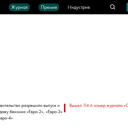
ы
Журнал
Премия
Индустрия
део
Город
IT-продукты
вительство разрешило выпуск и
Вышел 114-й номер журнала «
дажу бензина «Евро-2», «Евро-3»
Евро-4»