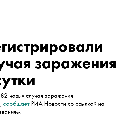
егистрировали
учая заражения
сутки
 182 новых случая заражения
9,
сообщает
РИА Новости со ссылкой на
еванием