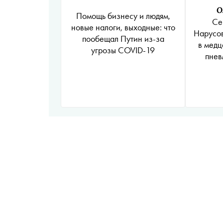
О
Помощь бизнесу и людям,
Се
новые налоги, выходные: что
Нарусов
пообещал Путин из-за
в медц
угрозы COVID-19
пнев
корона