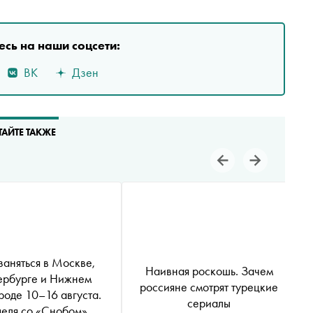
сь на наши соцсети:
ВК
Дзен
ТАЙТЕ ТАКЖЕ
заняться в Москве,
Наивная роскошь. Зачем
ербурге и Нижнем
россияне смотрят турецкие
роде 10–16 августа.
сериалы
еля со «Снобом»