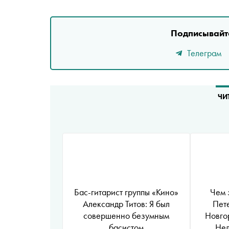
Подписывайте
Телеграм
ЧИ
Бас-гитарист группы «Кино»
Чем 
Александр Титов: Я был
Пет
совершенно безумным
Новго
басистом
Нед