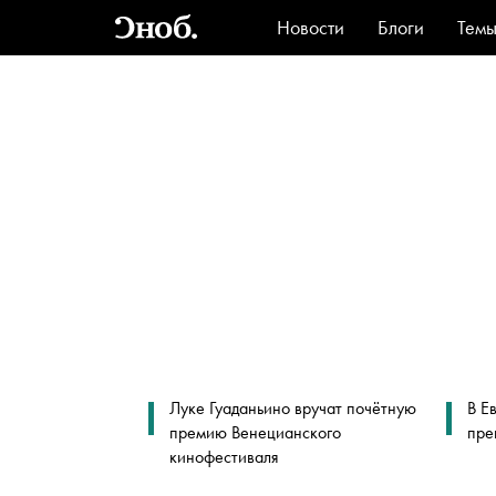
Новости
Блоги
Тем
Стиль
Ви
Луке Гуаданьино вручат почётную
В Е
премию Венецианского
пре
кинофестиваля