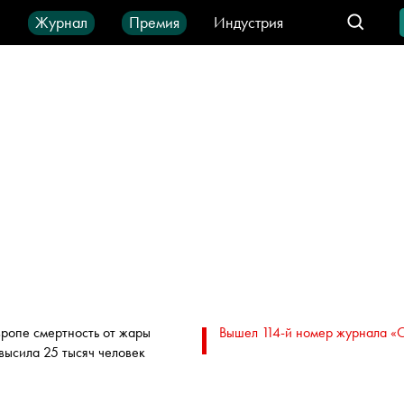
ы
Журнал
Премия
Индустрия
део
Город
IT-продукты
вропе смертность от жары
Вышел 114-й номер журнала «
высила 25 тысяч человек