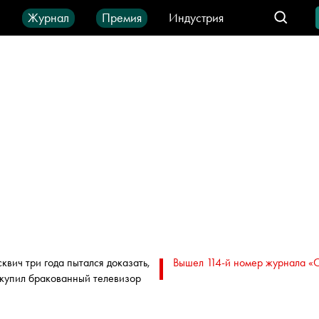
ы
Журнал
Премия
Индустрия
део
Город
IT-продукты
квич три года пытался доказать,
Вышел 114-й номер журнала «
 купил бракованный телевизор