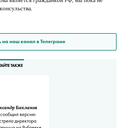
ова является гражданкой РФ, мы пока не
консульства.
 на наш канал в Телеграме
ТАЙТЕ ТАКЖЕ
ксандр Бакланов
 сообщил версию
стрела директора
ариума на Рублевке