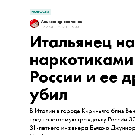
НОВОСТИ
Александр Бакланов
19 ИЮНЯ 2017 Г., 15:00
Итальянец н
наркотиками
России и ее д
убил
В Италии в городе Кириньяго близ Ве
предполагаемую гражданку России 3
31-летнего инженера Бьяджо Джунио