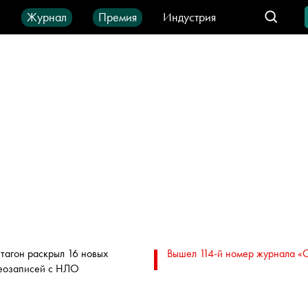
ы
Журнал
Премия
Индустрия
део
Город
IT-продукты
тагон раскрыл 16 новых
Вышел 114-й номер журнала «
еозаписей с НЛО