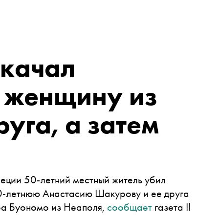
акачал
 женщину из
руга, а затем
неции 50-летний местный житель убил
0-летнюю Анастасию Шакурову и ее друга
ра Буономо из Неаполя,
сообщает
газета Il