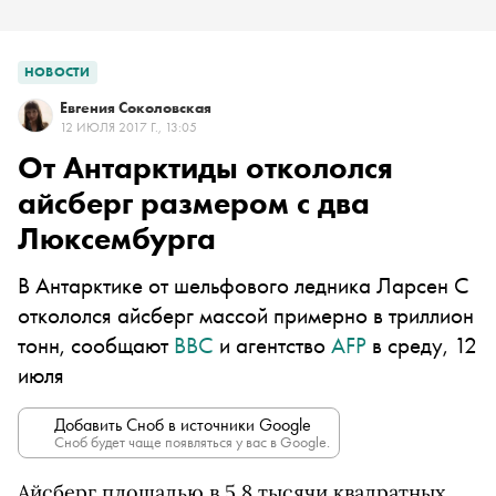
НОВОСТИ
Евгения Соколовская
12 ИЮЛЯ 2017 Г., 13:05
От Антарктиды откололся
айсберг размером с два
Люксембурга
В Антарктике от шельфового ледника Ларсен С
откололся айсберг массой примерно в триллион
тонн, сообщают
ВВС
и агентство
AFP
в среду, 12
июля
Добавить Сноб в источники Google
Сноб будет чаще появляться у вас в Google.
Айсберг площадью в 5,8 тысячи квадратных