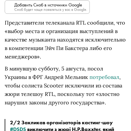
Добавить Сноб в источники Google
Сноб будет чаще появляться у вас в Google.
Представители телеканала RTL сообщили, что
«выбор места и организация выступлений в
качестве музыканта находятся исключительно
в компетенции Эйч Пи Бакстера либо его
менеджеров».
В минувшую субботу, 5 августа, посол
Украины в ФРГ Андрей Мельник
потребовал
,
чтобы солиста Scooter исключили из состава
жюри телешоу RTL, поскольку тот «злостно
нарушил законы другого государства».
2/2 Закликав організаторів кастинг-шоу 
#DSDS
 виключити з жюрі H.P.Baxxter, який 