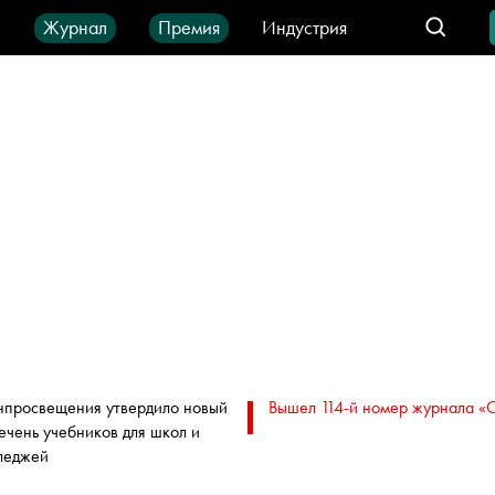
ы
Журнал
Премия
Индустрия
део
Город
IT-продукты
просвещения утвердило новый
Вышел 114-й номер журнала «
ечень учебников для школ и
леджей