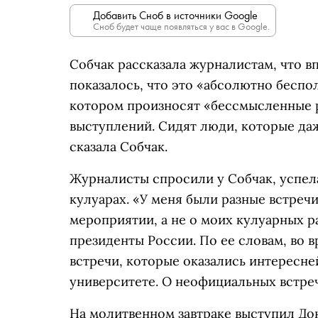
Добавить Сноб в источники Google
Сноб будет чаще появляться у вас в Google.
Собчак рассказала журналистам, что в
показалось, что это «абсолютно беспо
котором произносят «бессмысленные р
выступлений. Сидят люди, которые да
сказала Собчак.
Журналисты спросили у Собчак, успела
кулуарах. «У меня были разные встречи
мероприятии, а не о моих кулуарных ра
президенты России. По ее словам, во 
встречи, которые оказались интересн
университете. О неофициальных встреч
На молитвенном завтраке выступил До