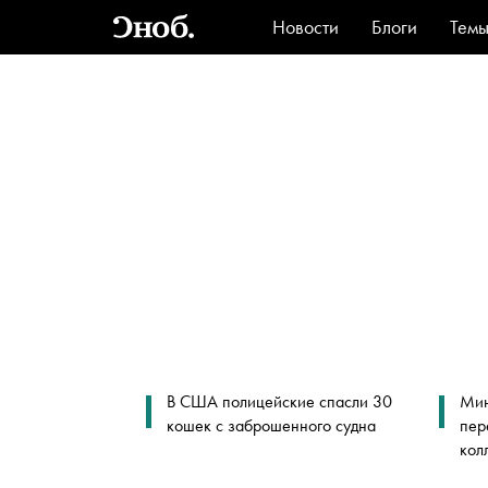
Новости
Блоги
Тем
Стиль
Ви
В США полицейские спасли 30
Мин
кошек с заброшенного судна
пер
кол