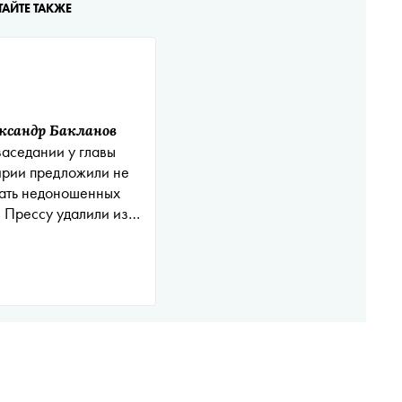
ТАЙТЕ ТАКЖЕ
ксандр Бакланов
заседании у главы
рии предложили не
ать недоношенных
. Прессу удалили из
зала