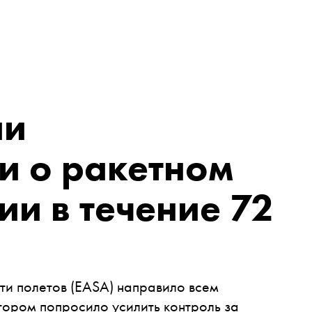
ии
и о ракетном
ии в течение 72
ти полетов (EASA) направило всем
тором попросило усилить контроль за