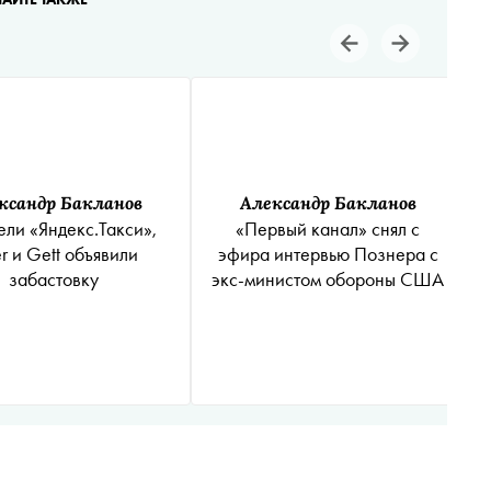
ксандр Бакланов
Александр Бакланов
ели «Яндекс.Такси»,
«Первый канал» снял с
r и Gett объявили
эфира интервью Познера с
забастовку
экс-министом обороны США