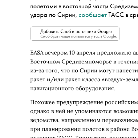
полетами в восточной части Средизем
удара по Сирии,
сообщает
ТАСС в сре
Добавить Сноб в источники Google
Сноб будет чаще появляться у вас в Google.
EASA вечером 10 апреля предложило ав
Восточном Средиземноморье в течение
из-за того, что по Сирии могут нанес
ракет и/или ракет класса «воздух-земл
навигационного оборудования.
Похожее предупреждение российским 
однако в ней не упоминаются возможн
ведомства, направленном перевозчикам
при планировании полетов в районе В
источник ТАСС. Кроме того, компании