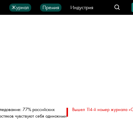
ы
Журнал
Премия
Индустрия
део
Город
IT-продукты
ледование: 77% российских
Вышел 114-й номер журнала «
остяков чувствуют себя одинокими