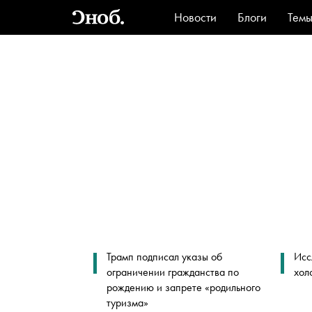
Новости
Блоги
Тем
Стиль
Ви
Трамп подписал указы об
Исс
ограничении гражданства по
хол
рождению и запрете «родильного
туризма»