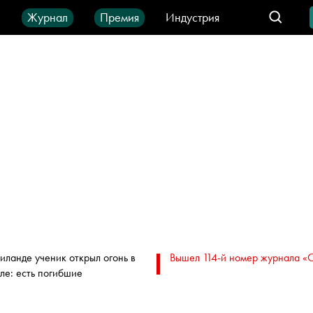
ы
Журнал
Премия
Индустрия
део
Город
IT-продукты
аиланде ученик открыл огонь в
Вышел 114-й номер журнала «
ле: есть погибшие