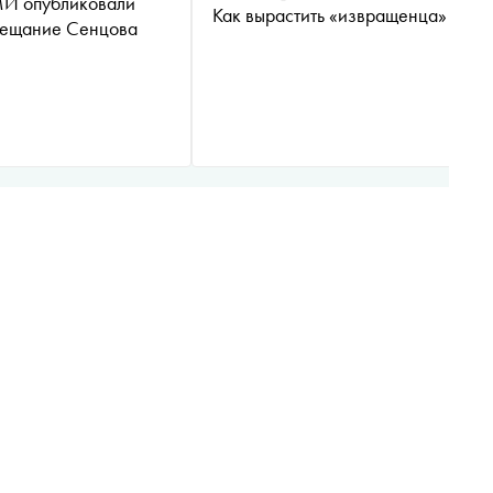
И опубликовали
Как вырастить «извращенца»
вещание Сенцова