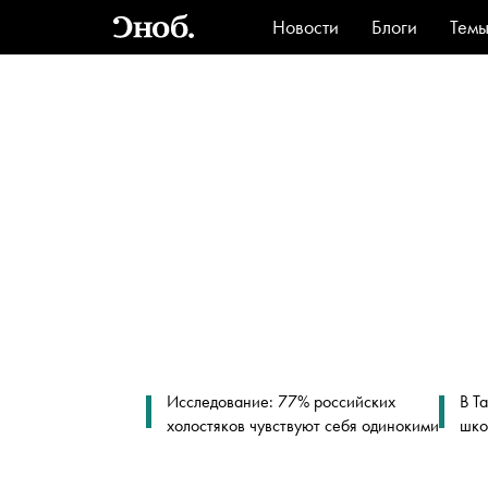
Новости
Блоги
Тем
Стиль
Ви
Исследование: 77% российских
В Т
холостяков чувствуют себя одинокими
шко