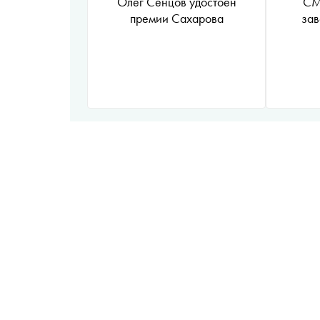
Олег Сенцов удостоен
СМ
премии Сахарова
за