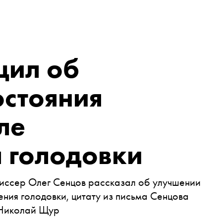
щил об
остояния
ле
 голодовки
иссер Олег Сенцов рассказал об улучшении
ения голодовки, цитату из письма Сенцова
 Николай Щур