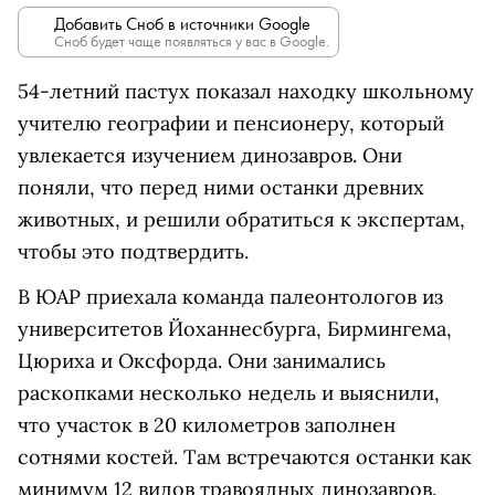
Добавить Сноб в источники Google
Сноб будет чаще появляться у вас в Google.
54-летний пастух показал находку школьному
учителю географии и пенсионеру, который
увлекается изучением динозавров. Они
поняли, что перед ними останки древних
животных, и решили обратиться к экспертам,
чтобы это подтвердить.
В ЮАР приехала команда палеонтологов из
университетов Йоханнесбурга, Бирмингема,
Цюриха и Оксфорда. Они занимались
раскопками несколько недель и выяснили,
что участок в 20 километров заполнен
сотнями костей. Там встречаются останки как
минимум 12 видов травоядных динозавров.