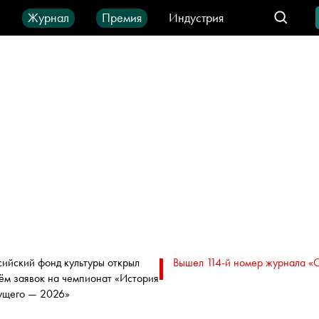
ы
Журнал
Премия
Индустрия
део
Город
IT-продукты
сийский фонд культуры открыл
Вышел 114-й номер журнала «
ём заявок на чемпионат «История
ущего — 2026»