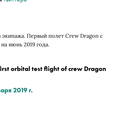
з экипажа. Первый полет Crew Dragon с
на июнь 2019 года.
About a month away from the first orbital test flight of crew Dragon 
аря 2019 г.