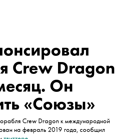
нонсировал
я Crew Dragon
месяц. Он
ить «Союзы»
корабля Crew Dragon к международной
ован на февраль 2019 года, сообщил
ем
твиттере