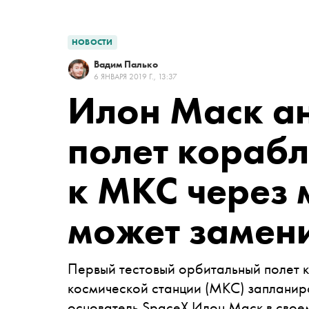
НОВОСТИ
Вадим Палько
6 ЯНВАРЯ 2019 Г., 13:37
Илон Маск а
полет корабл
к МКС через 
может замен
Первый тестовый орбитальный полет 
космической станции (МКС) запланир
основатель SpaceX Илон Маск в сво