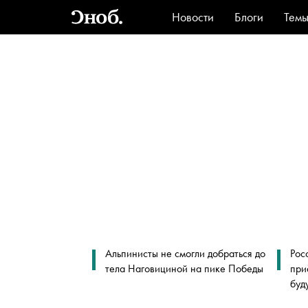
Новости
Блоги
Тем
Стиль
Ви
Альпинисты не смогли добраться до
Рос
тела Наговициной на пике Победы
при
буд