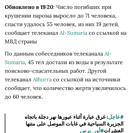
Обновлено в 19:20
: Число погибших при
крушении парома выросло до 71 человека,
спасти удалось 55 человек, из них 19 детей,
сообщает
телеканал
Al-Sumaria
со ссылкой на
МВД страны
По данным собеседников телеканала
Al-
Sumaria
, 45 тел достали из воды в результате
поисково-спасательных работ. Другой
телеканал
Alhurra
со ссылкой на источники
сообщает, что количество жертв увеличилось
до 60 человек.
#عاجل
: غرق عبارة أثناء عبورها نهر دجلة باتجاه 
الجزيرة السياحية في غابات الموصل على متنها 
العشرات
#أور_برس