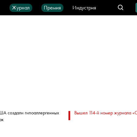
ы
Журнал
Премия
Индустрия
део
Город
IT-продукты
ША создали гипоаллергенных
Вышел 114-й номер журнала «
ак