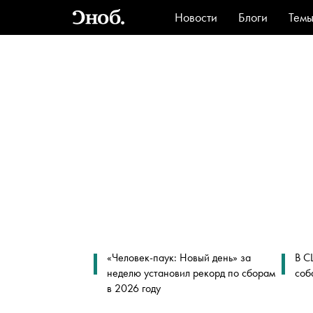
Новости
Блоги
Тем
Стиль
Ви
«Человек-паук: Новый день» за
В С
неделю установил рекорд по сборам
соб
в 2026 году