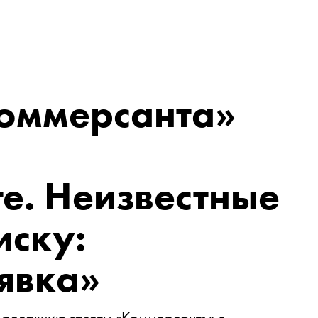
оммерсанта»
е. Неизвестные
иску:
явка»
 редакцию газеты «Коммерсантъ» в