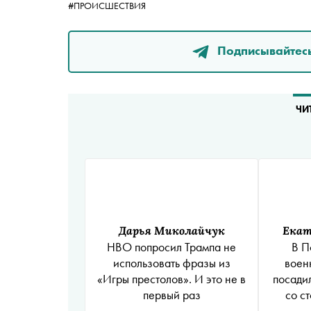
#ПРОИСШЕСТВИЯ
Подписывайтесь
ЧИ
Дарья Миколайчук
Екат
HBO попросил Трампа не
В П
использовать фразы из
воен
«Игры престолов». И это не в
посади
первый раз
со с