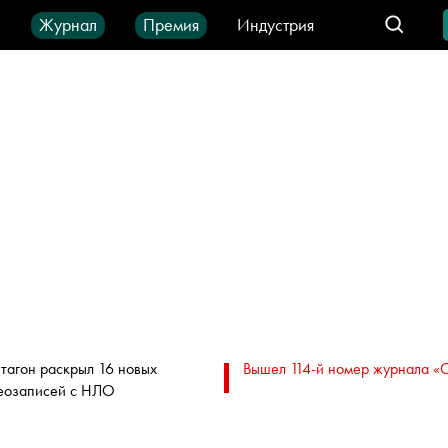
ы
Журнал
Премия
Индустрия
део
Город
IT-продукты
тагон раскрыл 16 новых
Вышел 114-й номер журнала «
еозаписей с НЛО