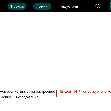
ы
Журнал
Премия
Индустрия
део
Город
IT-продукты
мая осанка влияет на настроение
Вышел 114-й номер журнала «
ешения — исследование