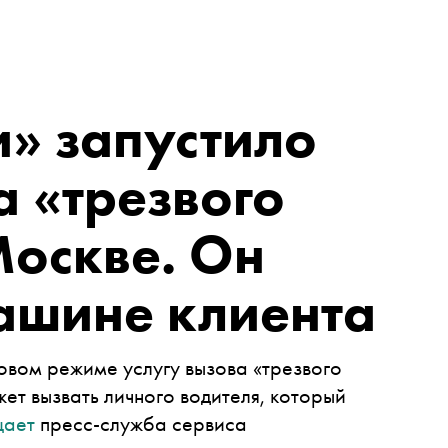
и» запустило
а «трезвого
Москве. Он
ашине клиента
товом режиме услугу вызова «трезвого
ет вызвать личного водителя, который
щает
пресс-служба сервиса