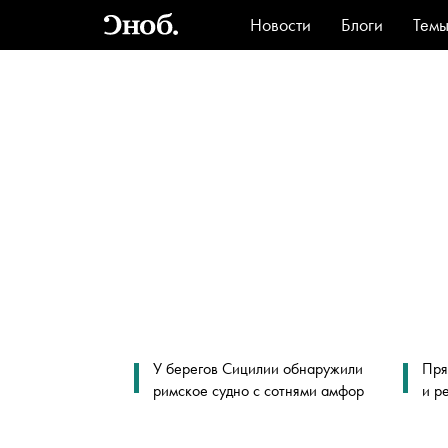
Новости
Блоги
Тем
Стиль
Ви
У берегов Сицилии обнаружили
Пря
римское судно с сотнями амфор
и р