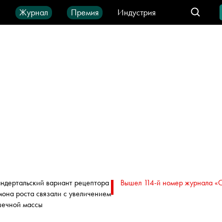
ы
Журнал
Премия
Индустрия
део
Город
IT-продукты
ндертальский вариант рецептора
Вышел 114-й номер журнала «
мона роста связали с увеличением
ечной массы