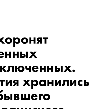
хоронят
ненных
аключенных.
тия хранились
 бывшего