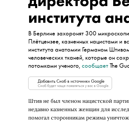
директора Б
института ан
В Берлине захоронят 300 микроскопи
Плётцензее, казненных нацистами и 
института анатомии Германом Штивом
человеческих тканей, которые он сохр
потомками ученого,
сообщает
The Gua
Добавить Сноб в источники Google
Сноб будет чаще появляться у вас в Google.
Штив не был членом нацистской партии
недавно казненных женщин для исслед
помогал сторонникам режима уничтожа