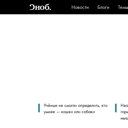
Новости
Блоги
Тем
Стиль
Ви
Учёные не смогли определить, кто
Неа
умнее — кошки или собаки
гор
мыш