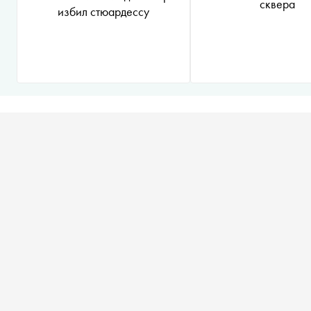
сквера
избил стюардессу