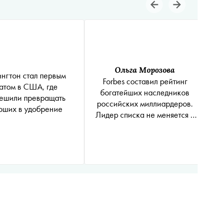
Ольга Морозова
нгтон стал первым
Forbes составил рейтинг
атом в США, где
богатейших наследников
ешили превращать
российских миллиардеров.
рших в удобрение
Лидер списка не меняется с
2016 года