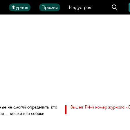
ы
Журнал
Премия
Индустрия
део
Город
IT-продукты
ные не смогли определить, кто
Вышел 114-й номер журнала «
ее — кошки или собаки