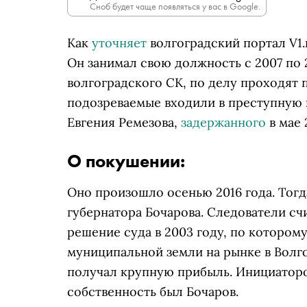
Сноб будет чаще появляться у вас в Google.
Как
уточняет
волгоградский портал V1.
Он занимал свою должность с 2007 по 
волгоградского СК, по делу проходят 
подозреваемые входили в преступную 
Евгения Ремезова,
задержанного
в мае 
О покушении:
Оно произошло осенью 2016 года. Тог
губернатора Бочарова. Следователи сч
решение суда в 2003 году, по котором
муниципальной земли на рынке в Волго
получал крупную прибыль. Инициатор
собственность был Бочаров.