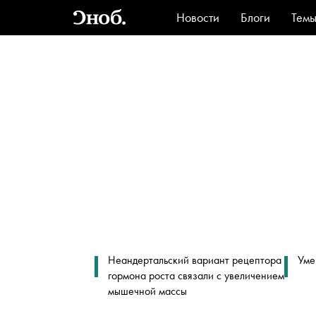
Новости
Блоги
Тем
Стиль
Ви
Неандертальский вариант рецептора
Уме
гормона роста связали с увеличением
мышечной массы