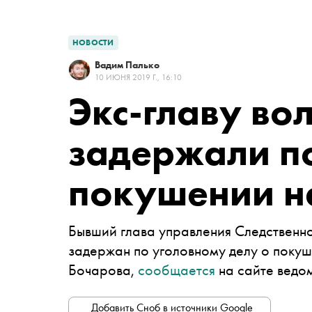
НОВОСТИ
Вадим Палько
10 ИЮНЯ 2019 Г., 16:10
Экс-главу во
задержали п
покушении н
Бывший глава управления Следственно
задержан по уголовному делу о поку
Бочарова,
сообщается
на сайте ведо
Добавить Сноб в источники Google