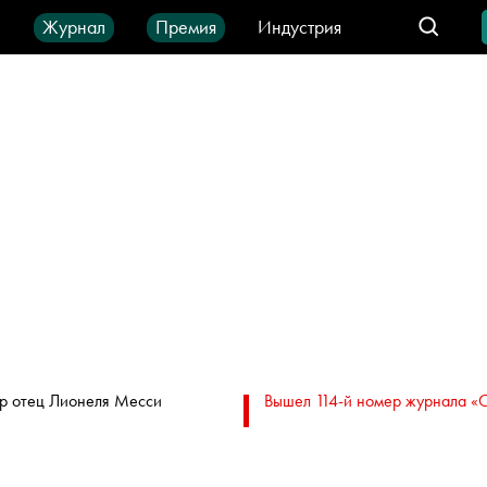
ы
Журнал
Премия
Индустрия
део
Город
IT-продукты
р отец Лионеля Месси
Вышел 114-й номер журнала «