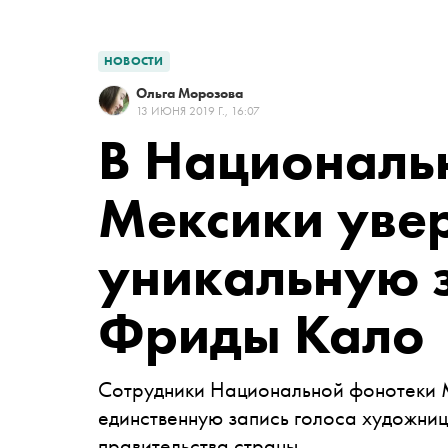
НОВОСТИ
Ольга Морозова
13 ИЮНЯ 2019 Г., 16:07
В Националь
Мексики увер
уникальную з
Фриды Кало
Сотрудники Национальной фонотеки М
единственную запись голоса художни
правительства страны