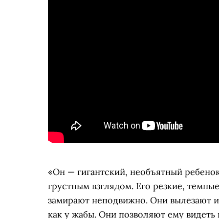
«Он — гигантский, необъятный ребен
грустным взглядом. Его резкие, темны
замирают неподвижно. Они вылезают и
как у жабы. Они позволяют ему видеть 