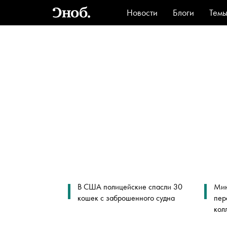
Новости
Блоги
Тем
Стиль
Ви
В США полицейские спасли 30
Мин
кошек с заброшенного судна
пер
кол