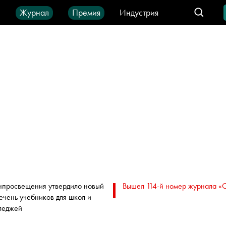
ы
Журнал
Премия
Индустрия
део
Город
IT-продукты
просвещения утвердило новый
Вышел 114-й номер журнала «
ечень учебников для школ и
леджей