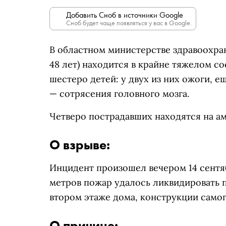
Добавить Сноб в источники Google
Сноб будет чаще появляться у вас в Google.
В областном министерстве здравоохра
48 лет) находится в крайне тяжелом с
шестеро детей: у двух из них ожоги, е
— сотрясения головного мозга.
Четверо пострадавших находятся на а
О взрыве:
Инцидент произошел вечером 14 сентя
метров пожар удалось ликвидировать 
втором этаже дома, конструкции самог
О причине: