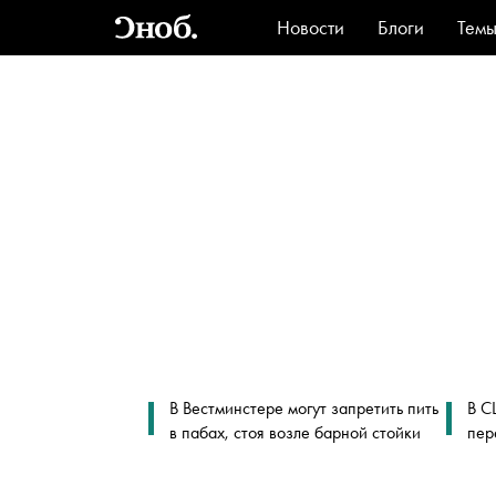
Новости
Блоги
Тем
Стиль
Ви
В Вестминстере могут запретить пить
В С
в пабах, стоя возле барной стойки
пер