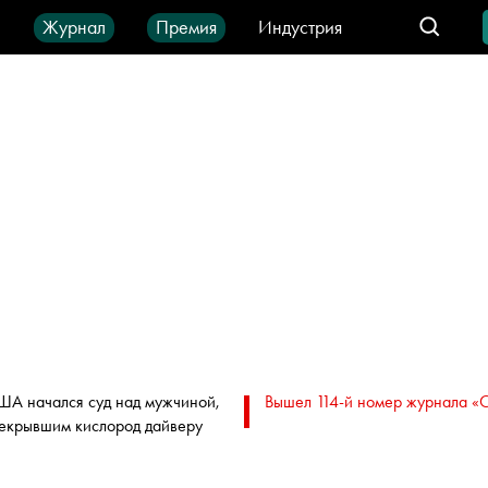
ы
Журнал
Премия
Индустрия
део
Город
IT-продукты
ША начался суд над мужчиной,
Вышел 114-й номер журнала «
екрывшим кислород дайверу