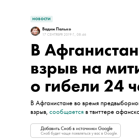
НОВОСТИ
Вадим Палько
17 СЕНТЯБРЯ 2019 Г., 08:46
В Афганиста
взрыв на мит
о гибели 24 
В Афганистане во время предвыборно
взрыв,
сообщается
в твиттере афанск
Добавить Сноб в источники Google
Сноб будет чаще появляться у вас в Google.