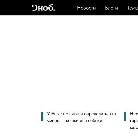
Новости
Блоги
Тем
Стиль
Ви
Учёные не смогли определить, кто
Неа
умнее — кошки или собаки
гор
мыш