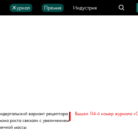
ы
Журнал
Премия
Индустрия
део
Город
IT-продукты
ндертальский вариант рецептора
Вышел 114-й номер журнала «
мона роста связали с увеличением
ечной массы