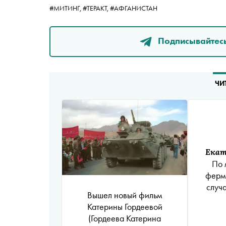
#МИТИНГ,
#ТЕРАКТ,
#АФГАНИСТАН
Подписывайтесь
ЧИ
Екат
По 
ферме
случ
Вышел новый фильм
Катерины Гордеевой
(Гордеева Катерина