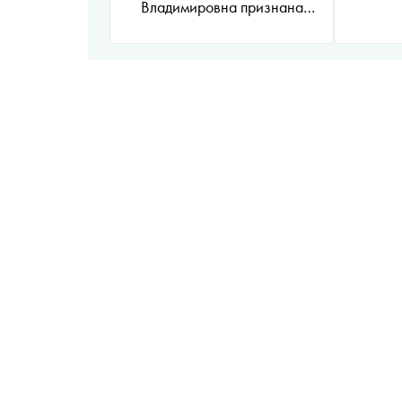
Владимировна признана
иностранным агентом
*
)
«Афган. Человек (не)
вернулся с войны»