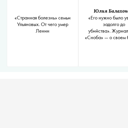
Юлия Балахон
«Странная болезнь» семьи
«Его нужно было у
Ульяновых. От чего умер
задолго до
Ленин
убийства». Журна
«Сноба» — о своем
лекторе Олеге Со