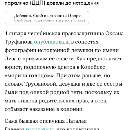
паралича (ДЦП) довели до истощения
Добавить Сноб в источники Google
Сноб будет чаще появляться у вас в Google.
4 января челябинская правозащитница Оксана
Труфанова
опубликовала
в соцсетях
фотографии истощенной девушки по имени
Лиза с призывом ее спасти. Как предполагает
юрист, подопечную центра в Копейске
«морили голодом». При этом раньше, по
словам Труфановой, девушка и две ее сестры
были под опекой родной тети, поскольку их
мать лишена родительских прав, а отец
отбывает наказание в колонии.
Сама бывшая опекунша Наталья
Галеева
рассказала
, что воспитывала