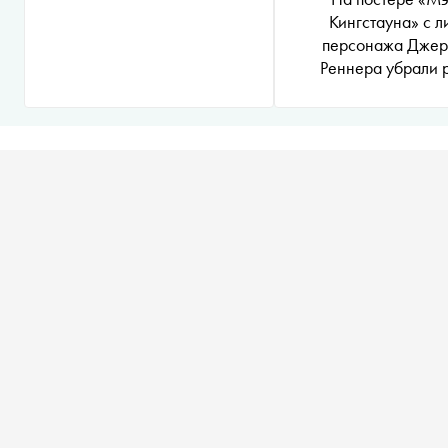
Кингстауна» с л
персонажа Дже
Реннера убрали 