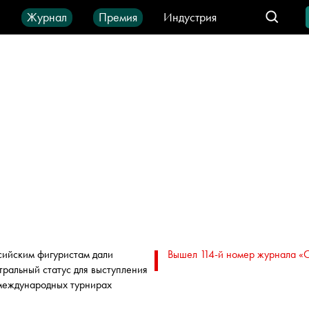
ы
Журнал
Премия
Индустрия
део
Город
IT-продукты
сийским фигуристам дали
Вышел 114-й номер журнала «
тральный статус для выступления
международных турнирах