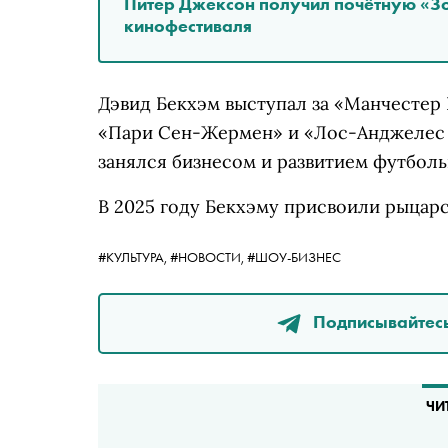
Питер Джексон получил почётную «З
кинофестиваля
Дэвид Бекхэм выступал за «Манчестер
«Пари Сен-Жермен» и «Лос-Анджелес 
занялся бизнесом и развитием футбол
В 2025 году Бекхэму присвоили рыцарс
#КУЛЬТУРА,
#НОВОСТИ,
#ШОУ-БИЗНЕС
Подписывайтесь
ЧИ