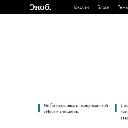
Новости
Блоги
Тем
Стиль
Ви
Netflix отказался от американской
Ста
«Игры в кальмара»
смо
зве