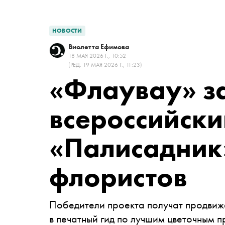
НОВОСТИ
Виолетта Ефимова
18 МАЯ 2026 Г., 10:52
(РЕД. 19 МАЯ 2026 Г., 11:23)
«Флаувау» з
всероссийски
«Палисадник
флористов
Победители проекта получат продвиже
в печатный гид по лучшим цветочным 