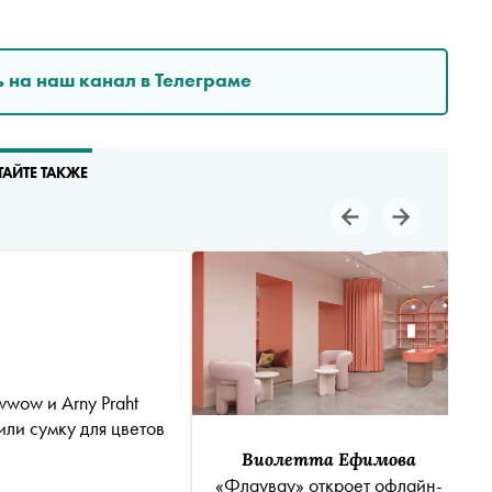
 на наш канал в Телеграме
ТАЙТЕ ТАКЖЕ
wwow и Arny Praht
или сумку для цветов
Виолетта Ефимова
«Флаувау» откроет офлайн-