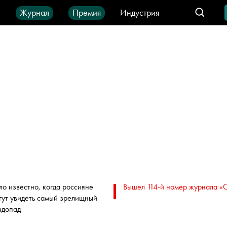
ы
Журнал
Премия
Индустрия
део
Город
IT-продукты
ло известно, когда россияне
Вышел 114-й номер журнала «
гут увидеть самый зрелищный
здопад