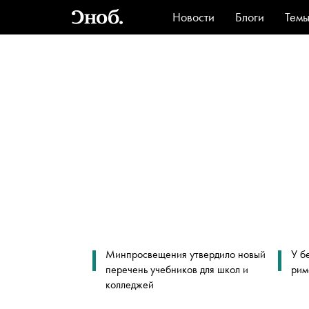
Новости
Блоги
Тем
Стиль
Ви
Минпросвещения утвердило новый
У б
перечень учебников для школ и
рим
колледжей