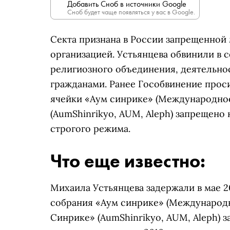
Добавить Сноб в источники Google
Сноб будет чаще появляться у вас в Google.
Секта признана в России запрещенно
организацией. Устьянцева обвинили в 
религиозного объединения, деятельно
гражданами. Ранее Гособвинение прос
ячейки
«Аум синрике»
(Международное
(AumShinrikyo, AUM, Aleph) запрещено
строгого режима.
Что еще известно:
Михаила Устьянцева задержали в мае 2
собрания
«Аум синрике»
(Международн
Синрике» (AumShinrikyo, AUM, Aleph) 