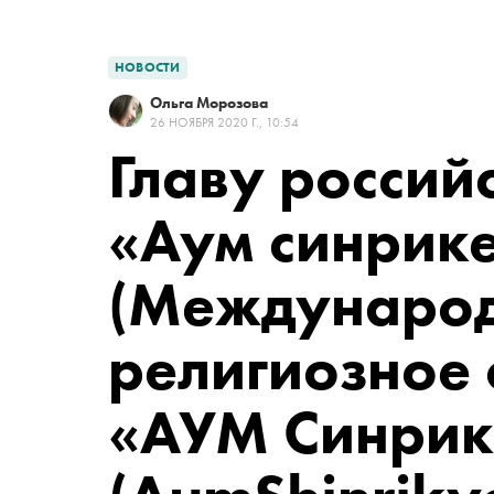
НОВОСТИ
Ольга Морозова
26 НОЯБРЯ 2020 Г., 10:54
Главу россий
«Аум синрик
(Междунаро
религиозное
«АУМ Синрик