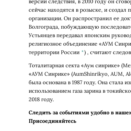
версии следствия, в 2010 году он сго
сейчас находятся в розыске, и создал
организации. Он распространил ее до
Волгограда, побуждающую последовате
Устьянцев передавал японским руково
религиозное объединение «АУМ Синрик
территории России
*
)
, считают следов
Тоталитарная секта
«Аум синрике»
(Ме
«АУМ Синрике» (AumShinrikyo, AUM, A
была основана в 1987 году. Она стала и
использованием газа зарина в токийск
2018 году.
Следить за событиями удобно в наш
Присоединяйтесь