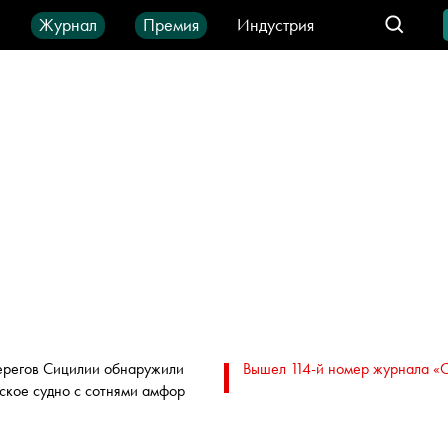
ы
Журнал
Премия
Индустрия
део
Город
IT-продукты
ерегов Сицилии обнаружили
Вышел 114-й номер журнала «
ское судно с сотнями амфор