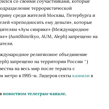
ворился со своими соучастниками, которые
 подразделение террористической
ктрину среди жителей Москвы, Петербурга и
лей «преподносить ему деньги», которые
дителям
«Аум синрике»
(Международное
е» (AumShinrikyo, AUM, Aleph) запрещено на
атели.
ждународное религиозное объединение
leph) запрещено на территории России
*
)
звестна на весь мир после теракта с
ом метро в 1995-м. Лидеров секты
казнили
в
ем
новостном телеграм-канале
.