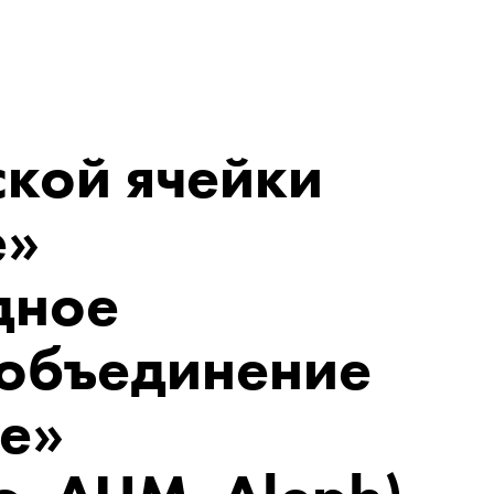
ской ячейки
е»
дное
 объединение
е»