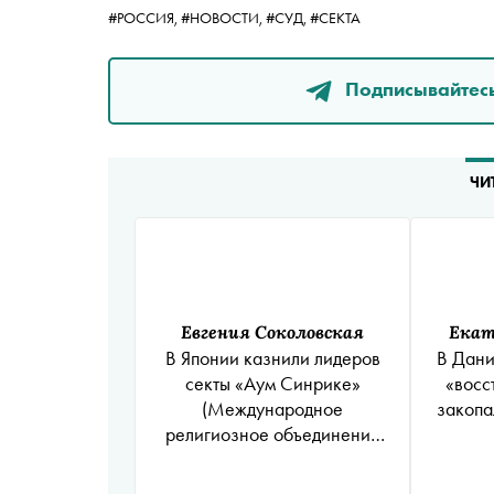
#РОССИЯ,
#НОВОСТИ,
#СУД,
#СЕКТА
Подписывайтесь
ЧИ
Евгения Соколовская
Екат
В Японии казнили лидеров
В Дани
секты
«Аум Синрике»
«восс
(Международное
закопа
религиозное объединение
«АУМ Синрике»
(AumShinrikyo, AUM, Aleph)