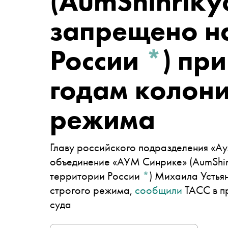
(AumShinriky
запрещено н
России
*
)
при
годам колони
режима
Главу российского подразделения
«Ау
объединение «АУМ Синрике» (AumShin
территории России
*
)
Михаила Устьян
строгого режима,
сообщили
ТАСС в п
суда