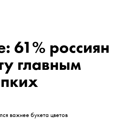
: 61% россиян
ту главным
епких
лся важнее букета цветов