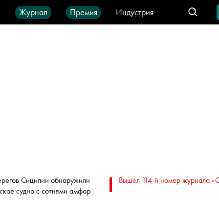
ы
Журнал
Премия
Индустрия
део
Город
IT-продукты
ерегов Сицилии обнаружили
Вышел 114-й номер журнала «
ское судно с сотнями амфор