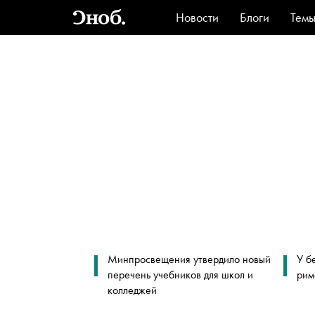
Новости
Блоги
Тем
Стиль
Ви
Минпросвещения утвердило новый
У б
перечень учебников для школ и
рим
колледжей