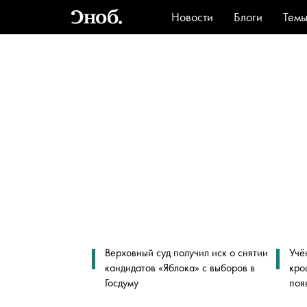
Новости
Блоги
Тем
Стиль
Ви
Верховный суд получил иск о снятии
Учё
кандидатов «Яблока» с выборов в
кро
Госдуму
поя