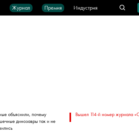
ы
Журнал
Премия
Индустрия
део
Город
IT-продукты
ные объяснили, почему
Вышел 114-й номер журнала «
шечные динозавры так и не
вились