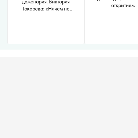
демонария. Виктория
открытием
Токарева: «Ничем не
интересуюсь, но все знаю»