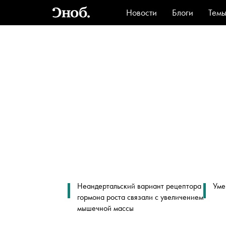
Новости
Блоги
Тем
Стиль
Ви
Неандертальский вариант рецептора
Уме
гормона роста связали с увеличением
мышечной массы