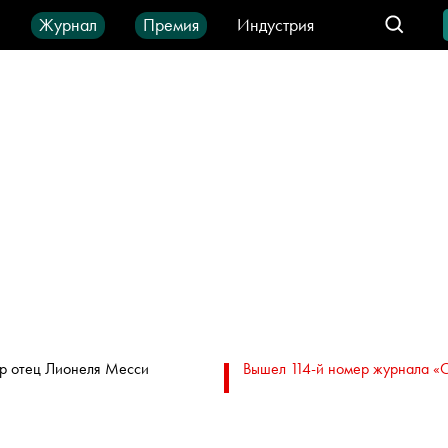
ы
Журнал
Премия
Индустрия
део
Город
IT-продукты
р отец Лионеля Месси
Вышел 114-й номер журнала «