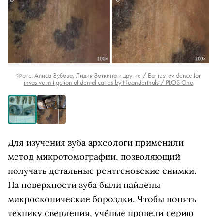
Фото: Алиса Зубова, Лидия Зоткина и другие / Earliest evidence for
invasive mitigation of dental caries by Neanderthals / PLOS One
Для изучения зуба археологи применили
метод микротомографии, позволяющий
получать детальные рентгеновские снимки.
На поверхности зуба были найдены
микроскопические бороздки. Чтобы понять
технику сверления, учёные провели серию