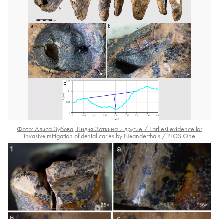
Фото: Алиса Зубова, Лидия Зоткина и другие / Earliest evidence for
invasive mitigation of dental caries by Neanderthals / PLOS One