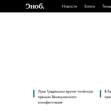
Новости
Блоги
Тем
Стиль
Ви
Луке Гуаданьино вручат почётную
В Е
премию Венецианского
пре
кинофестиваля