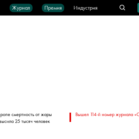
ы
Журнал
Премия
Индустрия
део
Город
IT-продукты
вропе смертность от жары
Вышел 114-й номер журнала «
высила 25 тысяч человек