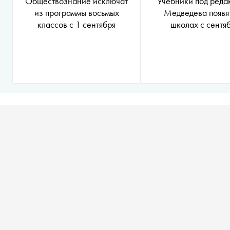
Обществознание исключат
Учебники под реда
из программы восьмых
Медведева появят
классов с 1 сентября
школах с сентя