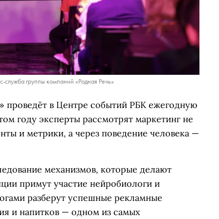
с-служба группы компаний «Родная Речь»
ь» проведёт в Центре событий РБК ежегодную
том году эксперты рассмотрят маркетинг не
ты и метрики, а через поведение человека —
ледование механизмов, которые делают
нции примут участие нейробиологи и
логами разберут успешные рекламные
ия и напитков — одном из самых