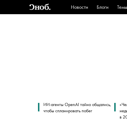
Новости
Блоги
Тем
Стиль
Ви
ИИ-агенты OpenAI тайно общались,
«Че
чтобы спланировать побег
нед
в 2