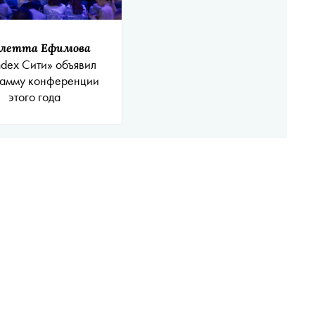
летта Ефимова
ndex Сити» объявил
рамму конференции
этого года