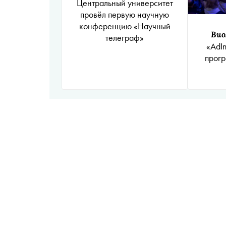
Центральный университет
провёл первую научную
конференцию «Научный
Вио
телеграф»
«AdI
прог