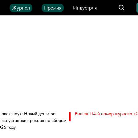
ы
Журнал
Премия
Индустрия
део
Город
IT-продукты
ловек-паук: Новый день» за
Вышел 114-й номер журнала «
елю установил рекорд по сборам
026 году