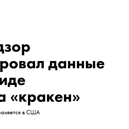
дзор
ровал данные
виде
а «кракен»
раняется в США