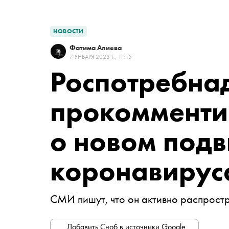
НОВОСТИ
Фатима Алиева
7 ЯНВАРЯ 2023 Г., 11:15
Роспотребна
прокомменти
о новом под
коронавирус
СМИ пишут, что он активно распрост
Добавить Сноб в источники Google