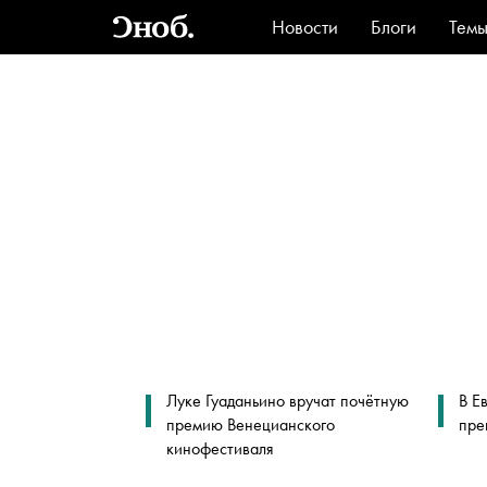
Новости
Блоги
Тем
Стиль
Ви
Луке Гуаданьино вручат почётную
В Е
премию Венецианского
пре
кинофестиваля