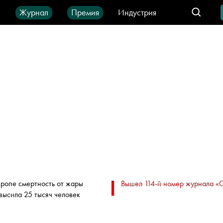
ы
Журнал
Премия
Индустрия
део
Город
IT-продукты
вропе смертность от жары
Вышел 114-й номер журнала «
высила 25 тысяч человек