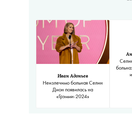
Ан
Сели
больна:
и
Иван Адоньев
Неизлечимо больная Селин
Дион появилась на
«Грэмми-2024»