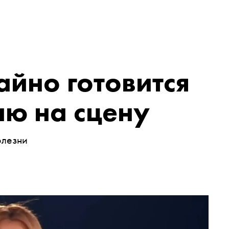
айно готовится
ию на сцену
олезни