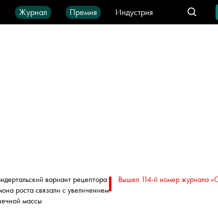
ы
Журнал
Премия
Индустрия
део
Город
IT-продукты
ндертальский вариант рецептора
Вышел 114-й номер журнала «
мона роста связали с увеличением
ечной массы