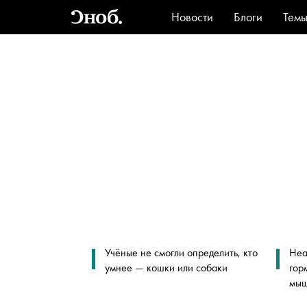
Новости
Блоги
Тем
Стиль
Ви
Учёные не смогли определить, кто
Неа
умнее — кошки или собаки
гор
мыш