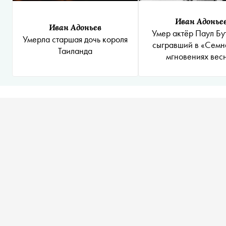
Иван Адонье
Иван Адоньев
Умер актёр Паул Бу
Умерла старшая дочь короля
сыгравший в «Семн
Таиланда
мгновениях вес