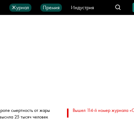
ы
Журнал
Премия
Индустрия
део
Город
IT-продукты
вропе смертность от жары
Вышел 114-й номер журнала «
высила 25 тысяч человек