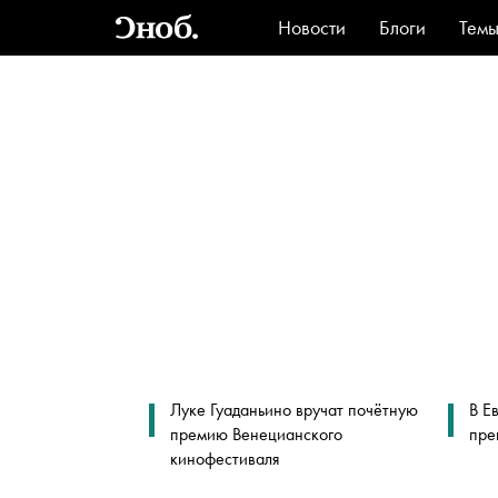
Новости
Блоги
Тем
Стиль
Ви
Луке Гуаданьино вручат почётную
В Е
премию Венецианского
пре
кинофестиваля