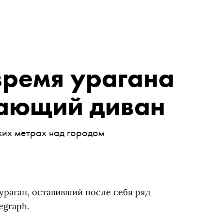
время урагана
тающий диван
ких метрах над городом
раган, оставивший после себя ряд
egraph.