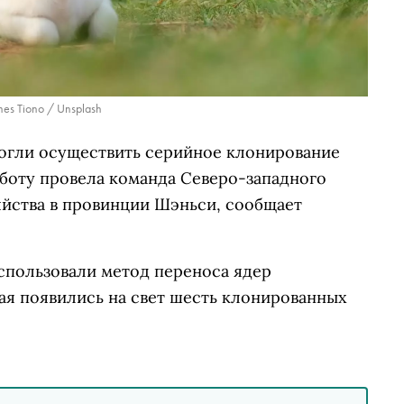
es Tiono / Unsplash
могли осуществить серийное клонирование
боту провела команда Северо-западного
яйства в провинции Шэньси, сообщает
спользовали метод переноса ядер
мая появились на свет шесть клонированных