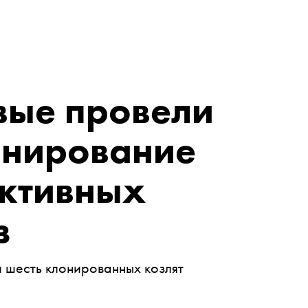
вые провели
онирование
ктивных
з
 шесть клонированных козлят