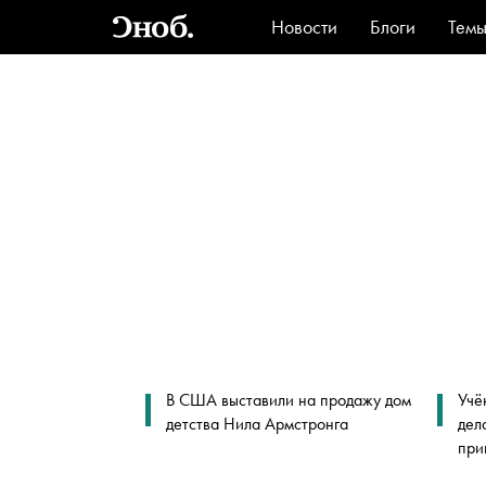
Новости
Блоги
Тем
Стиль
Ви
В США выставили на продажу дом
Учё
детства Нила Армстронга
дел
при