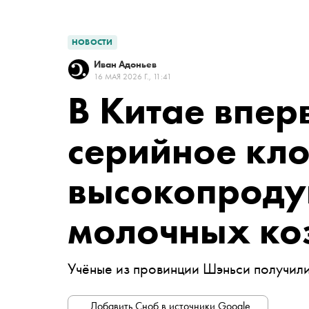
НОВОСТИ
Иван Адоньев
16 МАЯ 2026 Г., 11:41
В Китае впер
серийное кл
высокопроду
молочных ко
Учёные из провинции Шэньси получили
Добавить Сноб в источники Google