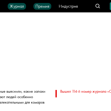
ы
Журнал
Премия
Индустрия
део
Город
IT-продукты
ные выяснили, какие запахи
Вышел 114-й номер журнала «
ают людей особенно
влекательными для комаров