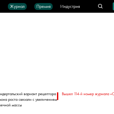
ы
Журнал
Премия
Индустрия
део
Город
IT-продукты
ндертальский вариант рецептора
Вышел 114-й номер журнала «
мона роста связали с увеличением
ечной массы