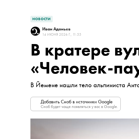
НОВОСТИ
Иван Адоньев
14 ИЮНЯ 2026 Г., 11:55
В кратере ву
«Человек-па
В Йемене нашли тело альпиниста Ант
Добавить Сноб в источники Google
Сноб будет чаще появляться у вас в Google.