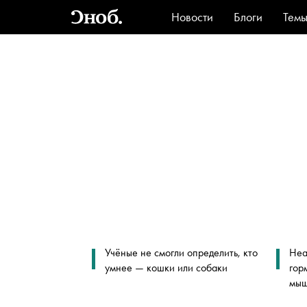
Новости
Блоги
Тем
Стиль
Ви
Учёные не смогли определить, кто
Неа
умнее — кошки или собаки
гор
мыш