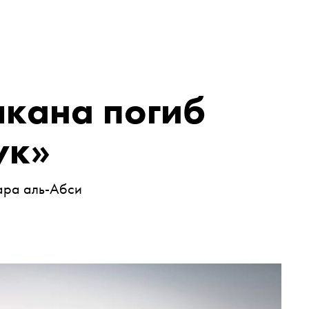
лкана погиб
ук»
ара аль-Абси